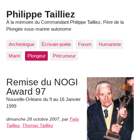
Philippe Tailliez
À la mémoire du Commandant Philippe Tailliez, Père de la
Plongée sous-marine autonome
Archéologue
Écrivain-poète
Forum
Humaniste
Marin
Plongeur
Précurseur
Remise du NOGI
Award 97
Nouvelle-Orléans du 9 au 16 Janvier
1999
dimanche 28 octobre 2007
,
par
Felix
Tailliez
,
Thomas Tailliez