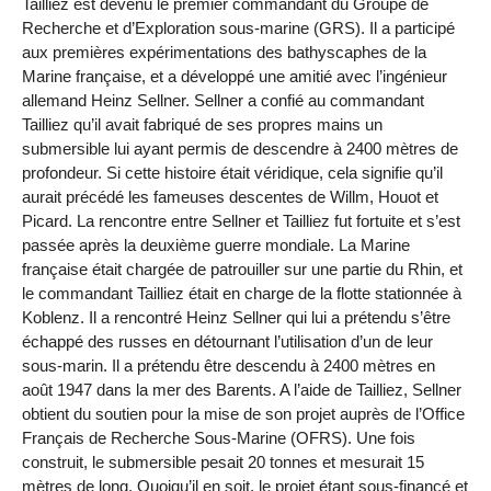
Tailliez est devenu le premier commandant du Groupe de
Recherche et d’Exploration sous-marine (GRS). Il a participé
aux premières expérimentations des bathyscaphes de la
Marine française, et a développé une amitié avec l’ingénieur
allemand Heinz Sellner. Sellner a confié au commandant
Tailliez qu’il avait fabriqué de ses propres mains un
submersible lui ayant permis de descendre à 2400 mètres de
profondeur. Si cette histoire était véridique, cela signifie qu’il
aurait précédé les fameuses descentes de Willm, Houot et
Picard. La rencontre entre Sellner et Tailliez fut fortuite et s’est
passée après la deuxième guerre mondiale. La Marine
française était chargée de patrouiller sur une partie du Rhin, et
le commandant Tailliez était en charge de la flotte stationnée à
Koblenz. Il a rencontré Heinz Sellner qui lui a prétendu s’être
échappé des russes en détournant l’utilisation d’un de leur
sous-marin. Il a prétendu être descendu à 2400 mètres en
août 1947 dans la mer des Barents. A l’aide de Tailliez, Sellner
obtient du soutien pour la mise de son projet auprès de l’Office
Français de Recherche Sous-Marine (OFRS). Une fois
construit, le submersible pesait 20 tonnes et mesurait 15
mètres de long. Quoiqu’il en soit, le projet étant sous-financé et