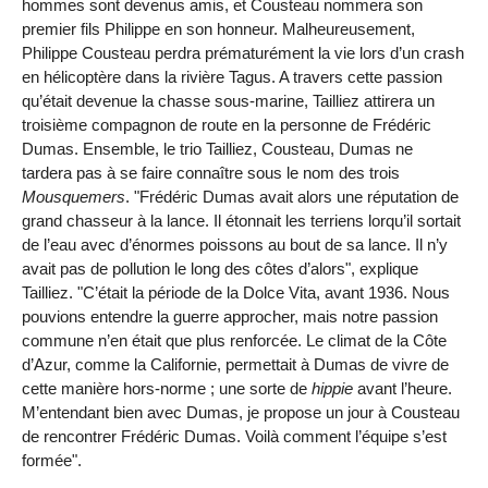
hommes sont devenus amis, et Cousteau nommera son
premier fils Philippe en son honneur. Malheureusement,
Philippe Cousteau perdra prématurément la vie lors d’un crash
en hélicoptère dans la rivière Tagus. A travers cette passion
qu’était devenue la chasse sous-marine, Tailliez attirera un
troisième compagnon de route en la personne de Frédéric
Dumas. Ensemble, le trio Tailliez, Cousteau, Dumas ne
tardera pas à se faire connaître sous le nom des trois
Mousquemers
. "Frédéric Dumas avait alors une réputation de
grand chasseur à la lance. Il étonnait les terriens lorqu’il sortait
de l’eau avec d’énormes poissons au bout de sa lance. Il n’y
avait pas de pollution le long des côtes d’alors", explique
Tailliez. "C’était la période de la Dolce Vita, avant 1936. Nous
pouvions entendre la guerre approcher, mais notre passion
commune n’en était que plus renforcée. Le climat de la Côte
d’Azur, comme la Californie, permettait à Dumas de vivre de
cette manière hors-norme ; une sorte de
hippie
avant l’heure.
M’entendant bien avec Dumas, je propose un jour à Cousteau
de rencontrer Frédéric Dumas. Voilà comment l’équipe s’est
formée".