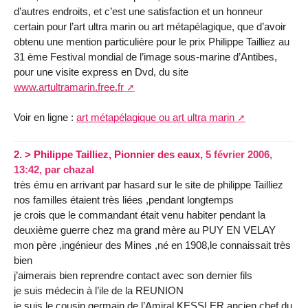
d’autres endroits, et c’est une satisfaction et un honneur
certain pour l’art ultra marin ou art métapélagique, que d’avoir
obtenu une mention particulière pour le prix Philippe Tailliez au
31 ème Festival mondial de l’image sous-marine d’Antibes,
pour une visite express en Dvd, du site
www.artultramarin.free.fr
Voir en ligne :
art métapélagique ou art ultra marin
2.
> Philippe Tailliez, Pionnier des eaux,
5 février 2006,
13:42
,
par
chazal
très ému en arrivant par hasard sur le site de philippe Tailliez
nos familles étaient très liées ,pendant longtemps
je crois que le commandant était venu habiter pendant la
deuxième guerre chez ma grand mère au PUY EN VELAY
mon père ,ingénieur des Mines ,né en 1908,le connaissait très
bien
j’aimerais bien reprendre contact avec son dernier fils
je suis médecin à l’ile de la REUNION
je suis le cousin germain de l’Amiral KESSLER ancien chef du