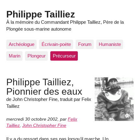
Philippe Tailliez
À la mémoire du Commandant Philippe Tailliez, Père de la
Plongée sous-marine autonome
Archéologue
Écrivain-poète
Forum
Humaniste
Marin
Plongeur
Précurseur
Philippe Tailliez,
Pionnier des eaux
de John Christopher Fine, traduit par Felix
Tailliez
mercredi 30 octobre 2002
,
par
Felix
Tailliez
,
John Christopher Fine
Il y a du ressort dans ses pas lorsqu’il marche. Un