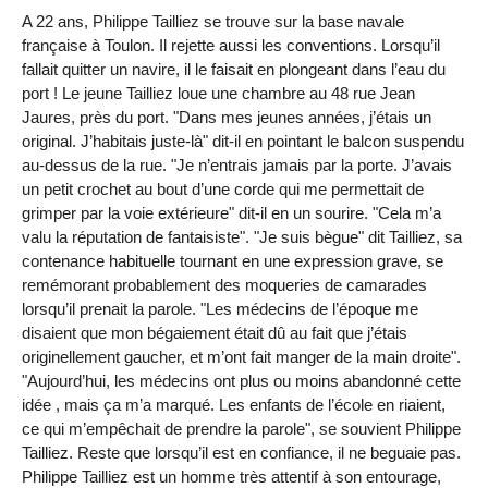
A 22 ans, Philippe Tailliez se trouve sur la base navale
française à Toulon. Il rejette aussi les conventions. Lorsqu’il
fallait quitter un navire, il le faisait en plongeant dans l’eau du
port ! Le jeune Tailliez loue une chambre au 48 rue Jean
Jaures, près du port. "Dans mes jeunes années, j’étais un
original. J’habitais juste-là" dit-il en pointant le balcon suspendu
au-dessus de la rue. "Je n’entrais jamais par la porte. J’avais
un petit crochet au bout d’une corde qui me permettait de
grimper par la voie extérieure" dit-il en un sourire. "Cela m’a
valu la réputation de fantaisiste". "Je suis bègue" dit Tailliez, sa
contenance habituelle tournant en une expression grave, se
remémorant probablement des moqueries de camarades
lorsqu’il prenait la parole. "Les médecins de l’époque me
disaient que mon bégaiement était dû au fait que j’étais
originellement gaucher, et m’ont fait manger de la main droite".
"Aujourd’hui, les médecins ont plus ou moins abandonné cette
idée , mais ça m’a marqué. Les enfants de l’école en riaient,
ce qui m’empêchait de prendre la parole", se souvient Philippe
Tailliez. Reste que lorsqu’il est en confiance, il ne beguaie pas.
Philippe Tailliez est un homme très attentif à son entourage,