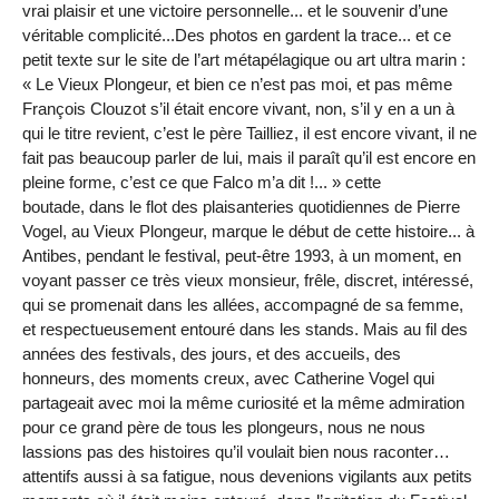
vrai plaisir et une victoire personnelle... et le souvenir d’une
véritable complicité...Des photos en gardent la trace... et ce
petit texte sur le site de l’art métapélagique ou art ultra marin :
« Le Vieux Plongeur, et bien ce n’est pas moi, et pas même
François Clouzot s’il était encore vivant, non, s’il y en a un à
qui le titre revient, c’est le père Tailliez, il est encore vivant, il ne
fait pas beaucoup parler de lui, mais il paraît qu’il est encore en
pleine forme, c’est ce que Falco m’a dit !... » cette
boutade, dans le flot des plaisanteries quotidiennes de Pierre
Vogel, au Vieux Plongeur, marque le début de cette histoire... à
Antibes, pendant le festival, peut-être 1993, à un moment, en
voyant passer ce très vieux monsieur, frêle, discret, intéressé,
qui se promenait dans les allées, accompagné de sa femme,
et respectueusement entouré dans les stands. Mais au fil des
années des festivals, des jours, et des accueils, des
honneurs, des moments creux, avec Catherine Vogel qui
partageait avec moi la même curiosité et la même admiration
pour ce grand père de tous les plongeurs, nous ne nous
lassions pas des histoires qu’il voulait bien nous raconter…
attentifs aussi à sa fatigue, nous devenions vigilants aux petits