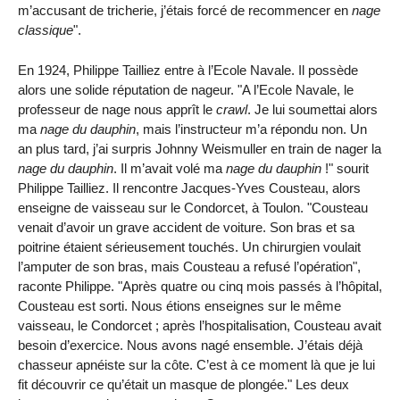
m’accusant de tricherie, j’étais forcé de recommencer en
nage
classique
".
En 1924, Philippe Tailliez entre à l’Ecole Navale. Il possède
alors une solide réputation de nageur. "A l’Ecole Navale, le
professeur de nage nous apprît le
crawl
. Je lui soumettai alors
ma
nage du dauphin
, mais l’instructeur m’a répondu non. Un
an plus tard, j’ai surpris Johnny Weismuller en train de nager la
nage du dauphin
. Il m’avait volé ma
nage du dauphin
!" sourit
Philippe Tailliez. Il rencontre Jacques-Yves Cousteau, alors
enseigne de vaisseau sur le Condorcet, à Toulon. "Cousteau
venait d’avoir un grave accident de voiture. Son bras et sa
poitrine étaient sérieusement touchés. Un chirurgien voulait
l’amputer de son bras, mais Cousteau a refusé l’opération",
raconte Philippe. "Après quatre ou cinq mois passés à l’hôpital,
Cousteau est sorti. Nous étions enseignes sur le même
vaisseau, le Condorcet ; après l’hospitalisation, Cousteau avait
besoin d’exercice. Nous avons nagé ensemble. J’étais déjà
chasseur apnéiste sur la côte. C’est à ce moment là que je lui
fit découvrir ce qu’était un masque de plongée." Les deux