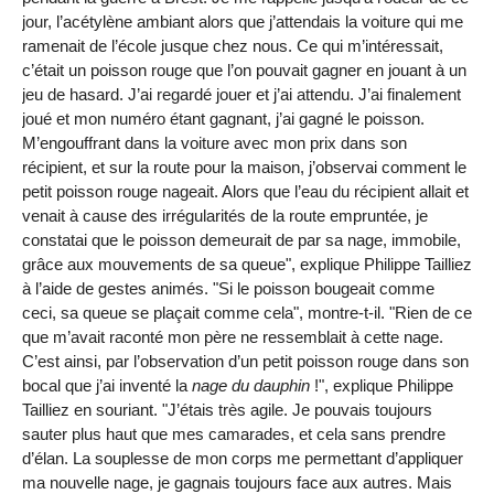
jour, l’acétylène ambiant alors que j’attendais la voiture qui me
ramenait de l’école jusque chez nous. Ce qui m’intéressait,
c’était un poisson rouge que l’on pouvait gagner en jouant à un
jeu de hasard. J’ai regardé jouer et j’ai attendu. J’ai finalement
joué et mon numéro étant gagnant, j’ai gagné le poisson.
M’engouffrant dans la voiture avec mon prix dans son
récipient, et sur la route pour la maison, j’observai comment le
petit poisson rouge nageait. Alors que l’eau du récipient allait et
venait à cause des irrégularités de la route empruntée, je
constatai que le poisson demeurait de par sa nage, immobile,
grâce aux mouvements de sa queue", explique Philippe Tailliez
à l’aide de gestes animés. "Si le poisson bougeait comme
ceci, sa queue se plaçait comme cela", montre-t-il. "Rien de ce
que m’avait raconté mon père ne ressemblait à cette nage.
C’est ainsi, par l’observation d’un petit poisson rouge dans son
bocal que j’ai inventé la
nage du dauphin
!", explique Philippe
Tailliez en souriant. "J’étais très agile. Je pouvais toujours
sauter plus haut que mes camarades, et cela sans prendre
d’élan. La souplesse de mon corps me permettant d’appliquer
ma nouvelle nage, je gagnais toujours face aux autres. Mais